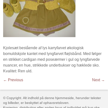
Kjolesæt bestående af lys karryfarvet økologisk
bomuldskjole kantet med lyngfarvet fløjlsbånd. Med følger
en strikket cardigan med poseærmer i gul og lyngfarvede
nuancer, en hue, strikkede underbukser og hæklede sko.
Kvalitet: Ren uld.
← Previous
Next →
© Copyright. Alt indhold på denne hjemmeside, herunder tekster
og billeder, er beskyttet af ophavsretsloven.
Kopiering, distribution eller anden brug af indholdet må kun ske