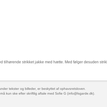
ed tilhørende strikket jakke med hætte. Med følger desuden str
der tekster og billeder, er beskyttet af ophavsretsloven.
 må kun ske efter skriftlig aftale med Sofie G (info@lsgarde.dk).