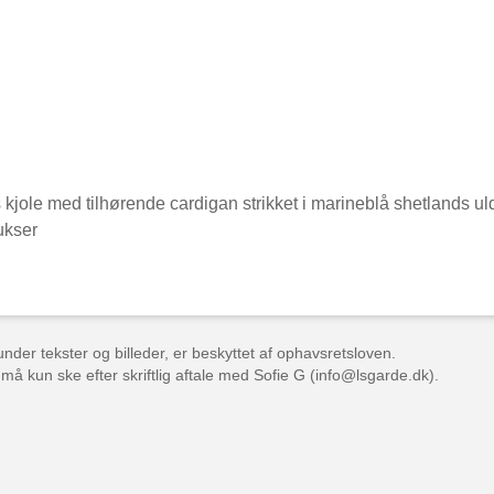
jole med tilhørende cardigan strikket i marineblå shetlands uld
ukser
der tekster og billeder, er beskyttet af ophavsretsloven.
 må kun ske efter skriftlig aftale med Sofie G (info@lsgarde.dk).