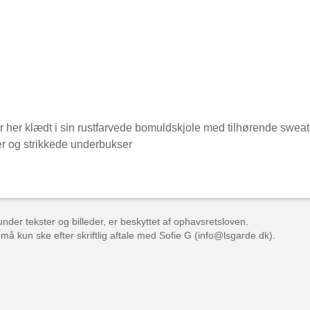
 her klædt i sin rustfarvede bomuldskjole med tilhørende sweate
er og strikkede underbukser
der tekster og billeder, er beskyttet af ophavsretsloven.
 må kun ske efter skriftlig aftale med Sofie G (info@lsgarde.dk).