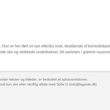
 Hun er her iført sit nye efterårs look, bestående af bomuldskjo
lede sko og strikkede underbukser. Alt sammen i grønne nuance
der tekster og billeder, er beskyttet af ophavsretsloven.
 må kun ske efter skriftlig aftale med Sofie G (info@lsgarde.dk).